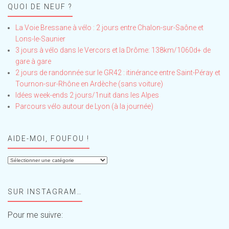
QUOI DE NEUF ?
La Voie Bressane à vélo : 2 jours entre Chalon-sur-Saône et
Lons-le-Saunier
3 jours à vélo dans le Vercors et la Drôme: 138km/1060d+ de
gare à gare
2 jours de randonnée sur le GR42 : itinérance entre Saint-Péray et
Tournon-sur-Rhône en Ardèche (sans voiture)
Idées week-ends 2 jours/1nuit dans les Alpes
Parcours vélo autour de Lyon (à la journée)
AIDE-MOI, FOUFOU !
Aide-
moi,
Foufou
SUR INSTAGRAM…
!
Pour me suivre: