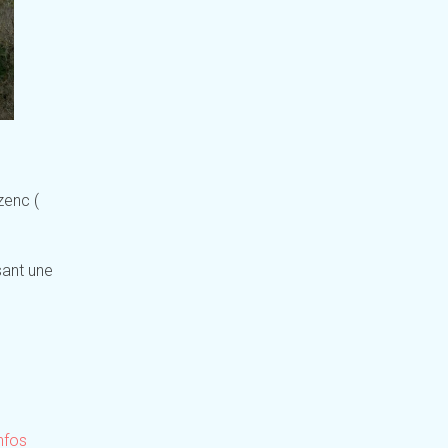
zenc (
sant une
infos