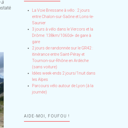
 à
nstaté
La Voie Bressane à vélo : 2 jours
entre Chalon-sur-Saône et Lons-le-
Saunier
3 jours à vélo dans le Vercors et la
Drôme: 138km/1060d+ de gare à
gare
2 jours de randonnée sur le GR42 :
itinérance entre Saint-Péray et
Tournon-sur-Rhône en Ardèche
(sans voiture)
Idées week-ends 2 jours/1nuit dans
les Alpes
Parcours vélo autour de Lyon (à la
journée)
AIDE-MOI, FOUFOU !