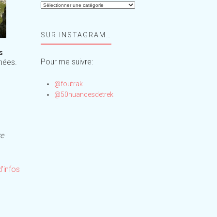
Aide-
moi,
Foufou
SUR INSTAGRAM…
!
s
Pour me suivre:
nnées.
@foutrak
@50nuancesdetrek
re
d’infos