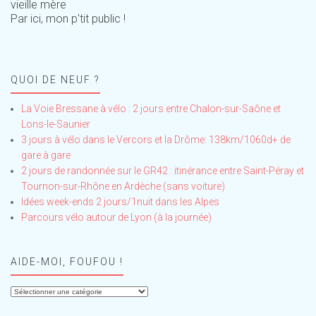
vieille mère
Par ici, mon p'tit public !
QUOI DE NEUF ?
La Voie Bressane à vélo : 2 jours entre Chalon-sur-Saône et
Lons-le-Saunier
3 jours à vélo dans le Vercors et la Drôme: 138km/1060d+ de
gare à gare
2 jours de randonnée sur le GR42 : itinérance entre Saint-Péray et
Tournon-sur-Rhône en Ardèche (sans voiture)
Idées week-ends 2 jours/1nuit dans les Alpes
Parcours vélo autour de Lyon (à la journée)
AIDE-MOI, FOUFOU !
Aide-
moi,