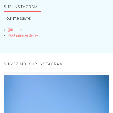
Foufou
SUR INSTAGRAM…
!
Pour me suivre:
@foutrak
@50nuancesdetrek
SUIVEZ MOI SUR INSTAGRAM