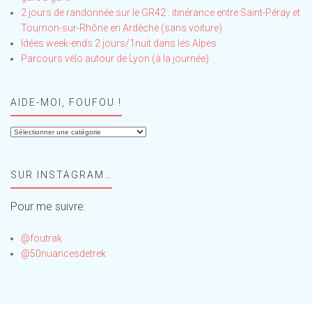
2 jours de randonnée sur le GR42 : itinérance entre Saint-Péray et
Tournon-sur-Rhône en Ardèche (sans voiture)
Idées week-ends 2 jours/1nuit dans les Alpes
Parcours vélo autour de Lyon (à la journée)
AIDE-MOI, FOUFOU !
Aide-
moi,
Foufou
SUR INSTAGRAM…
!
Pour me suivre:
@foutrak
@50nuancesdetrek