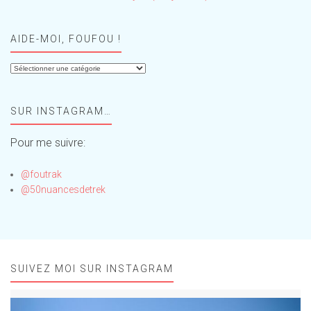
AIDE-MOI, FOUFOU !
Aide-
moi,
Foufou
SUR INSTAGRAM…
!
Pour me suivre:
@foutrak
@50nuancesdetrek
SUIVEZ MOI SUR INSTAGRAM