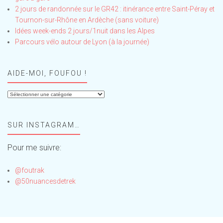
2 jours de randonnée sur le GR42 : itinérance entre Saint-Péray et
Tournon-sur-Rhône en Ardèche (sans voiture)
Idées week-ends 2 jours/1nuit dans les Alpes
Parcours vélo autour de Lyon (à la journée)
AIDE-MOI, FOUFOU !
Aide-
moi,
Foufou
SUR INSTAGRAM…
!
Pour me suivre:
@foutrak
@50nuancesdetrek