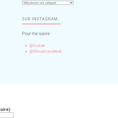
Aide-
moi,
Foufou
SUR INSTAGRAM…
!
Pour me suivre:
@foutrak
@50nuancesdetrek
oire)