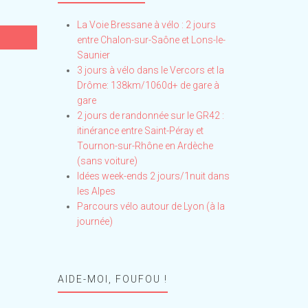
La Voie Bressane à vélo : 2 jours
entre Chalon-sur-Saône et Lons-le-
Saunier
3 jours à vélo dans le Vercors et la
Drôme: 138km/1060d+ de gare à
gare
2 jours de randonnée sur le GR42 :
itinérance entre Saint-Péray et
Tournon-sur-Rhône en Ardèche
(sans voiture)
Idées week-ends 2 jours/1nuit dans
les Alpes
Parcours vélo autour de Lyon (à la
journée)
AIDE-MOI, FOUFOU !