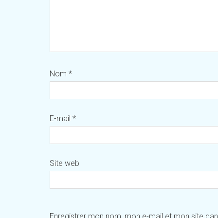
Nom
*
E-mail
*
Site web
Enregistrer mon nom, mon e-mail et mon site da