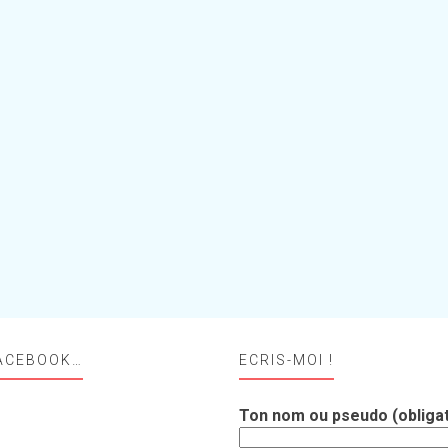
ACEBOOK…
ECRIS-MOI !
Ton nom ou pseudo (obligat