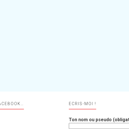
ACEBOOK…
ECRIS-MOI !
Ton nom ou pseudo (obligat