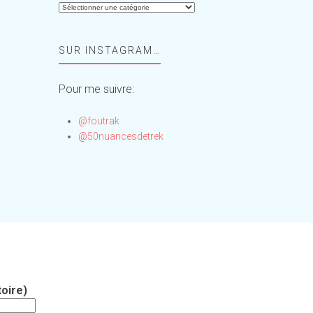
Aide-
moi,
Foufou
SUR INSTAGRAM…
!
Pour me suivre:
@foutrak
@50nuancesdetrek
oire)