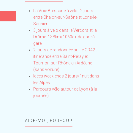
La Voie Bressane à vélo : 2 jours
entre Chalon-sur-Saône et Lons-le-
Saunier
3 jours à vélo dans le Vercors et la
Drôme: 138km/1060d+ de gare à
gare
2 jours de randonnée sur le GR42 :
itinérance entre Saint-Péray et
Tournon-sur-Rhône en Ardèche
(sans voiture)
Idées week-ends 2 jours/1nuit dans
les Alpes
Parcours vélo autour de Lyon (à la
journée)
AIDE-MOI, FOUFOU !