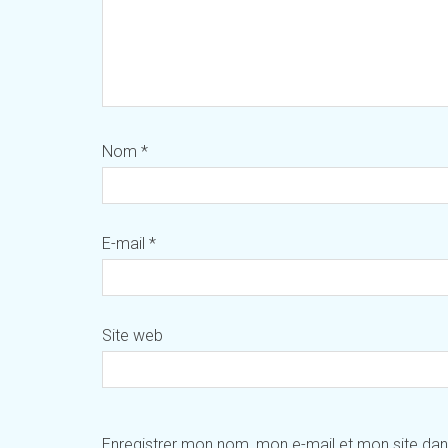
Nom
*
E-mail
*
Site web
Enregistrer mon nom, mon e-mail et mon site da