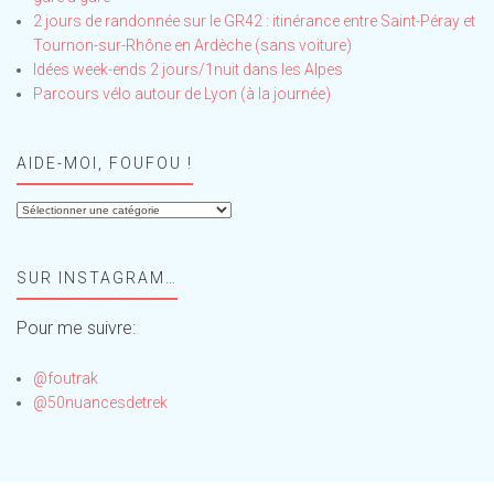
2 jours de randonnée sur le GR42 : itinérance entre Saint-Péray et
Tournon-sur-Rhône en Ardèche (sans voiture)
Idées week-ends 2 jours/1nuit dans les Alpes
Parcours vélo autour de Lyon (à la journée)
AIDE-MOI, FOUFOU !
Aide-
moi,
Foufou
SUR INSTAGRAM…
!
Pour me suivre:
@foutrak
@50nuancesdetrek