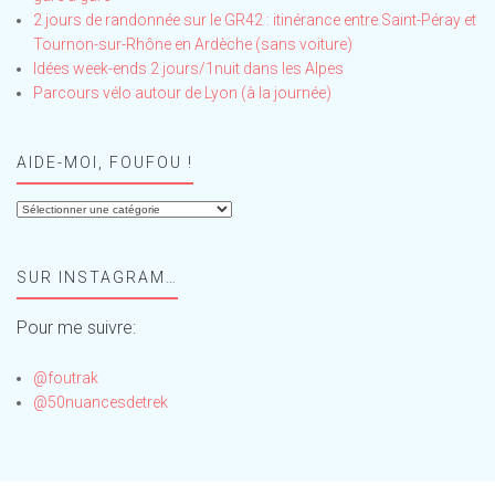
2 jours de randonnée sur le GR42 : itinérance entre Saint-Péray et
Tournon-sur-Rhône en Ardèche (sans voiture)
Idées week-ends 2 jours/1nuit dans les Alpes
Parcours vélo autour de Lyon (à la journée)
AIDE-MOI, FOUFOU !
Aide-
moi,
Foufou
SUR INSTAGRAM…
!
Pour me suivre:
@foutrak
@50nuancesdetrek