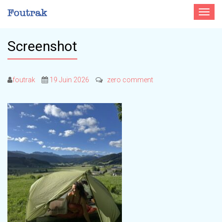
Toggle
navigat
Screenshot
foutrak
19 Juin 2026
zero comment