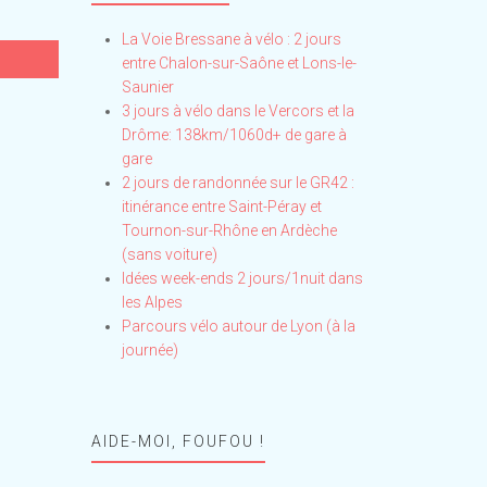
La Voie Bressane à vélo : 2 jours
entre Chalon-sur-Saône et Lons-le-
Saunier
3 jours à vélo dans le Vercors et la
Drôme: 138km/1060d+ de gare à
gare
2 jours de randonnée sur le GR42 :
itinérance entre Saint-Péray et
Tournon-sur-Rhône en Ardèche
(sans voiture)
Idées week-ends 2 jours/1nuit dans
les Alpes
Parcours vélo autour de Lyon (à la
journée)
AIDE-MOI, FOUFOU !