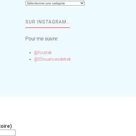
Aide-
moi,
Foufou
SUR INSTAGRAM…
!
Pour me suivre:
@foutrak
@50nuancesdetrek
oire)