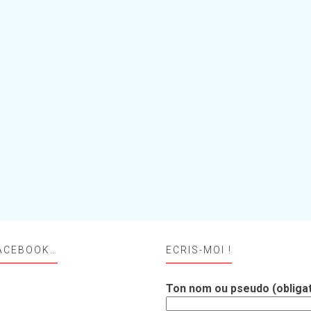
ACEBOOK…
ECRIS-MOI !
Ton nom ou pseudo (obligat