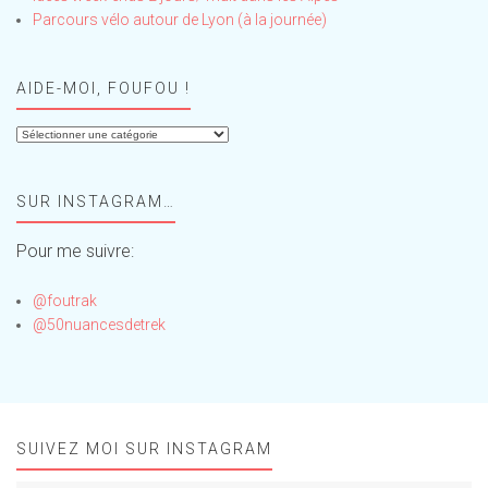
Parcours vélo autour de Lyon (à la journée)
AIDE-MOI, FOUFOU !
Aide-
moi,
Foufou
SUR INSTAGRAM…
!
Pour me suivre:
@foutrak
@50nuancesdetrek
SUIVEZ MOI SUR INSTAGRAM