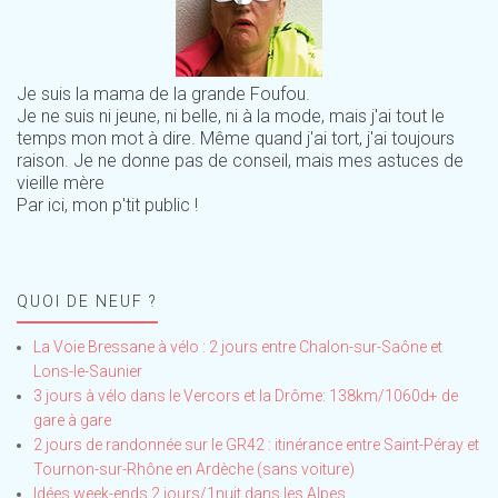
Je suis la mama de la grande Foufou.
Je ne suis ni jeune, ni belle, ni à la mode, mais j'ai tout le
temps mon mot à dire. Même quand j'ai tort, j'ai toujours
raison. Je ne donne pas de conseil, mais mes astuces de
vieille mère
Par ici, mon p'tit public !
QUOI DE NEUF ?
La Voie Bressane à vélo : 2 jours entre Chalon-sur-Saône et
Lons-le-Saunier
3 jours à vélo dans le Vercors et la Drôme: 138km/1060d+ de
gare à gare
2 jours de randonnée sur le GR42 : itinérance entre Saint-Péray et
Tournon-sur-Rhône en Ardèche (sans voiture)
Idées week-ends 2 jours/1nuit dans les Alpes