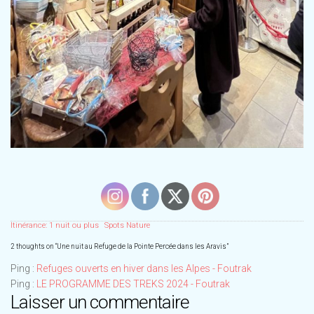
Itinérance: 1 nuit ou plus
Spots Nature
2 thoughts on “
Une nuit au Refuge de la Pointe Percée dans les Aravis
”
Ping :
Refuges ouverts en hiver dans les Alpes - Foutrak
Ping :
LE PROGRAMME DES TREKS 2024 - Foutrak
Laisser un commentaire