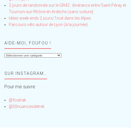
2 jours de randonnée sur le GR42 : itinérance entre Saint-Péray et
Tournon-sur-Rhône en Ardèche (sans voiture)
Idées week-ends 2 jours/1nuit dans les Alpes
Parcours vélo autour de Lyon (à la journée)
AIDE-MOI, FOUFOU !
Aide-
moi,
Foufou
SUR INSTAGRAM…
!
Pour me suivre:
@foutrak
@50nuancesdetrek