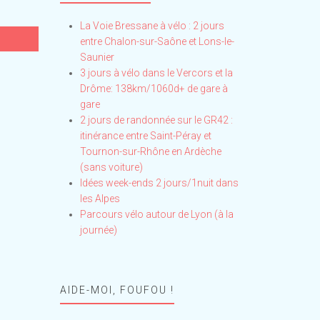
La Voie Bressane à vélo : 2 jours
entre Chalon-sur-Saône et Lons-le-
Saunier
3 jours à vélo dans le Vercors et la
Drôme: 138km/1060d+ de gare à
gare
2 jours de randonnée sur le GR42 :
itinérance entre Saint-Péray et
Tournon-sur-Rhône en Ardèche
(sans voiture)
Idées week-ends 2 jours/1nuit dans
les Alpes
Parcours vélo autour de Lyon (à la
journée)
AIDE-MOI, FOUFOU !