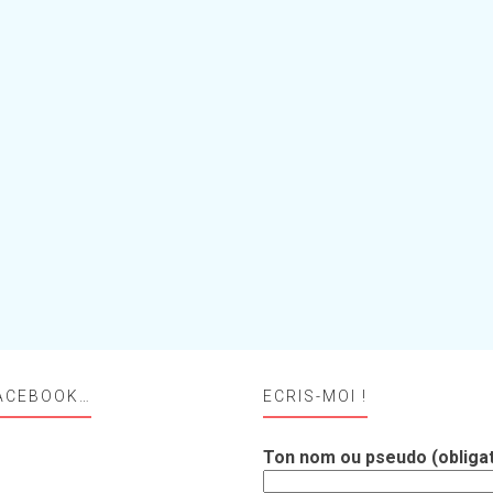
ACEBOOK…
ECRIS-MOI !
Ton nom ou pseudo (obligat