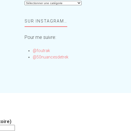
Aide-
moi,
Foufou
SUR INSTAGRAM…
!
Pour me suivre:
@foutrak
@50nuancesdetrek
oire)