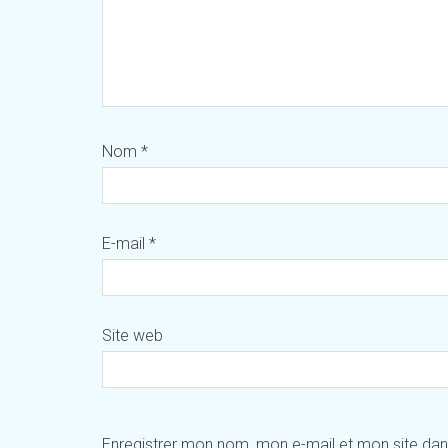
Nom
*
E-mail
*
Site web
Enregistrer mon nom, mon e-mail et mon site da