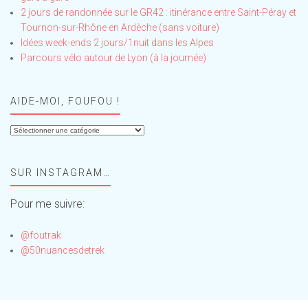
2 jours de randonnée sur le GR42 : itinérance entre Saint-Péray et
Tournon-sur-Rhône en Ardèche (sans voiture)
Idées week-ends 2 jours/1nuit dans les Alpes
Parcours vélo autour de Lyon (à la journée)
AIDE-MOI, FOUFOU !
Aide-
moi,
Foufou
SUR INSTAGRAM…
!
Pour me suivre:
@foutrak
@50nuancesdetrek