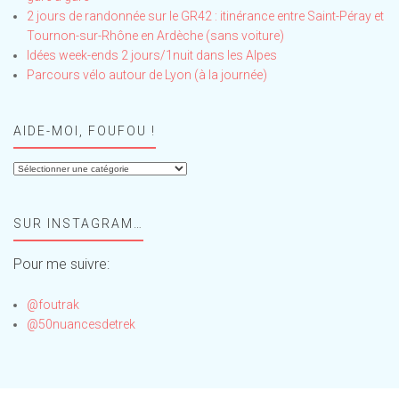
2 jours de randonnée sur le GR42 : itinérance entre Saint-Péray et
Tournon-sur-Rhône en Ardèche (sans voiture)
Idées week-ends 2 jours/1nuit dans les Alpes
Parcours vélo autour de Lyon (à la journée)
AIDE-MOI, FOUFOU !
Aide-
moi,
Foufou
SUR INSTAGRAM…
!
Pour me suivre:
@foutrak
@50nuancesdetrek