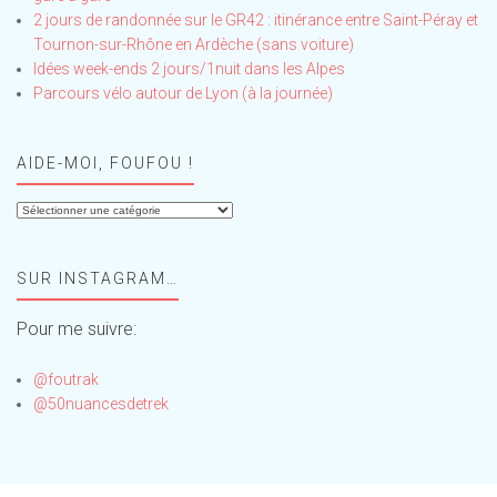
2 jours de randonnée sur le GR42 : itinérance entre Saint-Péray et
Tournon-sur-Rhône en Ardèche (sans voiture)
Idées week-ends 2 jours/1nuit dans les Alpes
Parcours vélo autour de Lyon (à la journée)
AIDE-MOI, FOUFOU !
Aide-
moi,
Foufou
SUR INSTAGRAM…
!
Pour me suivre:
@foutrak
@50nuancesdetrek