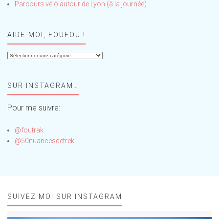
Parcours vélo autour de Lyon (à la journée)
AIDE-MOI, FOUFOU !
Aide-
moi,
Foufou
SUR INSTAGRAM…
!
Pour me suivre:
@foutrak
@50nuancesdetrek
SUIVEZ MOI SUR INSTAGRAM