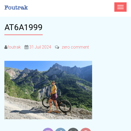
Toggle
navigat
AT6A1999
foutrak
31 Juil 2024
zero comment