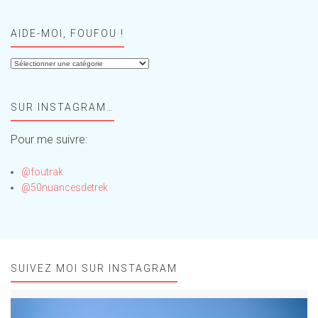
AIDE-MOI, FOUFOU !
Aide-
moi,
Foufou
SUR INSTAGRAM…
!
Pour me suivre:
@foutrak
@50nuancesdetrek
SUIVEZ MOI SUR INSTAGRAM