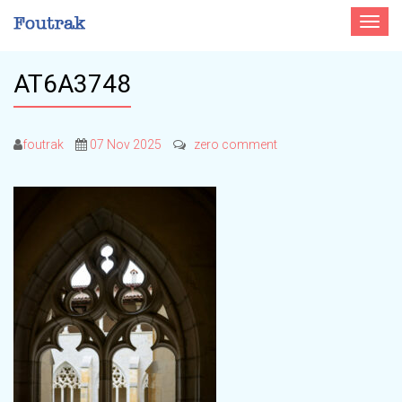
Toggle
navigat
AT6A3748
foutrak
07 Nov 2025
zero comment