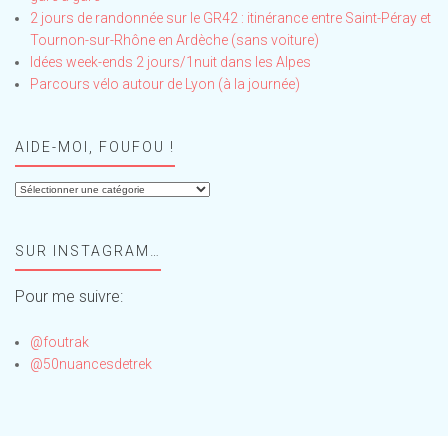
2 jours de randonnée sur le GR42 : itinérance entre Saint-Péray et
Tournon-sur-Rhône en Ardèche (sans voiture)
Idées week-ends 2 jours/1nuit dans les Alpes
Parcours vélo autour de Lyon (à la journée)
AIDE-MOI, FOUFOU !
Aide-
moi,
Foufou
SUR INSTAGRAM…
!
Pour me suivre:
@foutrak
@50nuancesdetrek