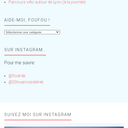
Parcours vélo autour de Lyon (à la journée)
AIDE-MOI, FOUFOU !
Aide-
moi,
Foufou
SUR INSTAGRAM…
!
Pour me suivre:
@foutrak
@50nuancesdetrek
SUIVEZ MOI SUR INSTAGRAM