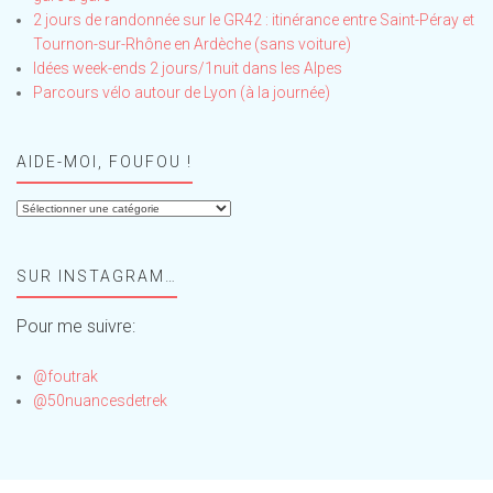
2 jours de randonnée sur le GR42 : itinérance entre Saint-Péray et
Tournon-sur-Rhône en Ardèche (sans voiture)
Idées week-ends 2 jours/1nuit dans les Alpes
Parcours vélo autour de Lyon (à la journée)
AIDE-MOI, FOUFOU !
Aide-
moi,
Foufou
SUR INSTAGRAM…
!
Pour me suivre:
@foutrak
@50nuancesdetrek