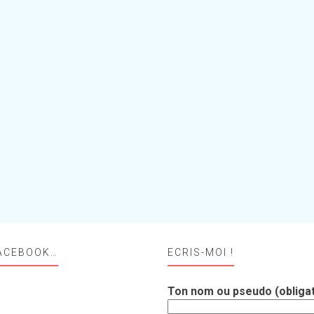
ACEBOOK…
ECRIS-MOI !
Ton nom ou pseudo (obligat