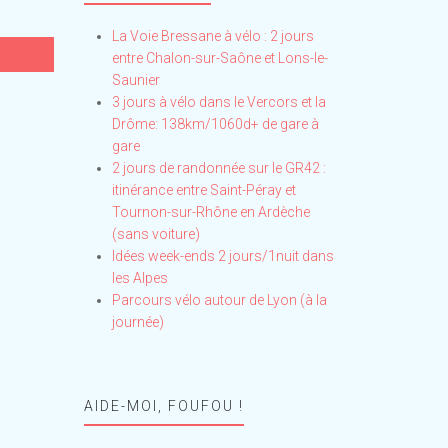
La Voie Bressane à vélo : 2 jours
entre Chalon-sur-Saône et Lons-le-
Saunier
3 jours à vélo dans le Vercors et la
Drôme: 138km/1060d+ de gare à
gare
2 jours de randonnée sur le GR42 :
itinérance entre Saint-Péray et
Tournon-sur-Rhône en Ardèche
(sans voiture)
Idées week-ends 2 jours/1nuit dans
les Alpes
Parcours vélo autour de Lyon (à la
journée)
AIDE-MOI, FOUFOU !