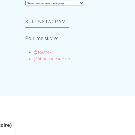
Aide-
moi,
Foufou
SUR INSTAGRAM…
!
Pour me suivre:
@foutrak
@50nuancesdetrek
oire)