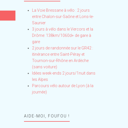
La Voie Bressane à vélo : 2 jours
entre Chalon-sur-Saône et Lons-le-
Saunier
3 jours à vélo dans le Vercors et la
Drôme: 138km/1060d+ de gare à
gare
2 jours de randonnée sur le GR42 :
itinérance entre Saint-Péray et
Tournon-sur-Rhône en Ardèche
(sans voiture)
Idées week-ends 2 jours/1nuit dans
les Alpes
Parcours vélo autour de Lyon (à la
journée)
AIDE-MOI, FOUFOU !