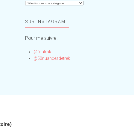
Aide-
moi,
Foufou
SUR INSTAGRAM…
!
Pour me suivre:
@foutrak
@50nuancesdetrek
oire)