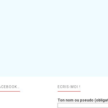
ACEBOOK…
ECRIS-MOI !
Ton nom ou pseudo (obligat