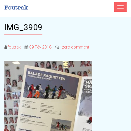
Toggle
navigat
IMG_3909
foutrak
09 Fév 2018
zero comment