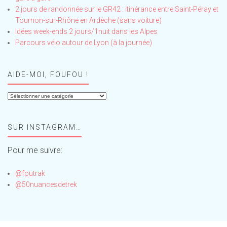
2 jours de randonnée sur le GR42 : itinérance entre Saint-Péray et
Tournon-sur-Rhône en Ardèche (sans voiture)
Idées week-ends 2 jours/1nuit dans les Alpes
Parcours vélo autour de Lyon (à la journée)
AIDE-MOI, FOUFOU !
Aide-
moi,
Foufou
SUR INSTAGRAM…
!
Pour me suivre:
@foutrak
@50nuancesdetrek