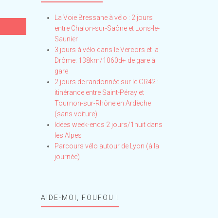
La Voie Bressane à vélo : 2 jours
entre Chalon-sur-Saône et Lons-le-
Saunier
3 jours à vélo dans le Vercors et la
Drôme: 138km/1060d+ de gare à
gare
2 jours de randonnée sur le GR42 :
itinérance entre Saint-Péray et
Tournon-sur-Rhône en Ardèche
(sans voiture)
Idées week-ends 2 jours/1nuit dans
les Alpes
Parcours vélo autour de Lyon (à la
journée)
AIDE-MOI, FOUFOU !