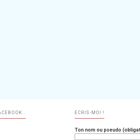
ACEBOOK…
ECRIS-MOI !
Ton nom ou pseudo (obligat