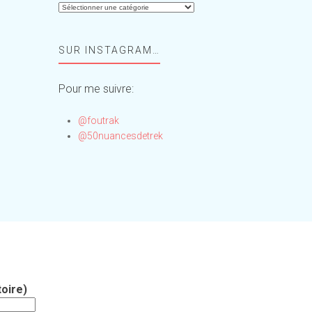
Aide-
moi,
Foufou
SUR INSTAGRAM…
!
Pour me suivre:
@foutrak
@50nuancesdetrek
oire)