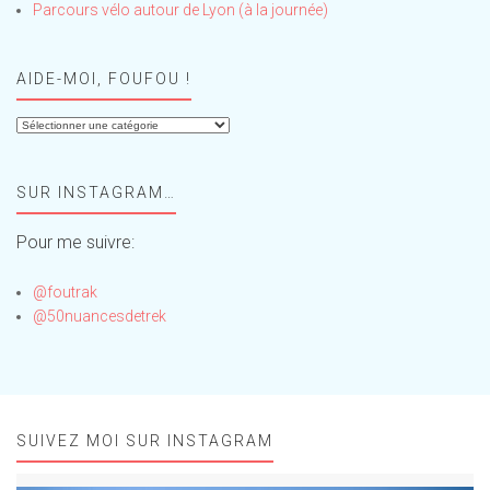
Parcours vélo autour de Lyon (à la journée)
AIDE-MOI, FOUFOU !
Aide-
moi,
Foufou
SUR INSTAGRAM…
!
Pour me suivre:
@foutrak
@50nuancesdetrek
SUIVEZ MOI SUR INSTAGRAM