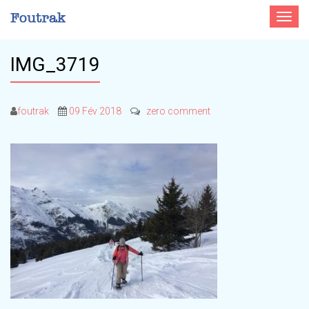
Toggle
navigat
IMG_3719
foutrak
09 Fév 2018
zero comment