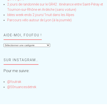
2 jours de randonnée sur le GR42 : itinérance entre Saint-Péray et
Tournon-sur-Rhône en Ardèche (sans voiture)
Idées week-ends 2 jours/1nuit dans les Alpes
Parcours vélo autour de Lyon (à la journée)
AIDE-MOI, FOUFOU !
Aide-
moi,
Foufou
SUR INSTAGRAM…
!
Pour me suivre:
@foutrak
@50nuancesdetrek