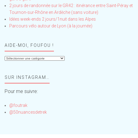
2 jours de randonnée sur le GR42 : itinérance entre Saint-Péray et
Tournon-sur-Rhône en Ardèche (sans voiture)
Idées week-ends 2 jours/1nuit dans les Alpes
Parcours vélo autour de Lyon (à la journée)
AIDE-MOI, FOUFOU !
Aide-
moi,
Foufou
SUR INSTAGRAM…
!
Pour me suivre:
@foutrak
@50nuancesdetrek