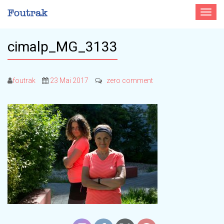
Toggle
navigat
cimalp_MG_3133
foutrak
23 Mai 2017
zero comment