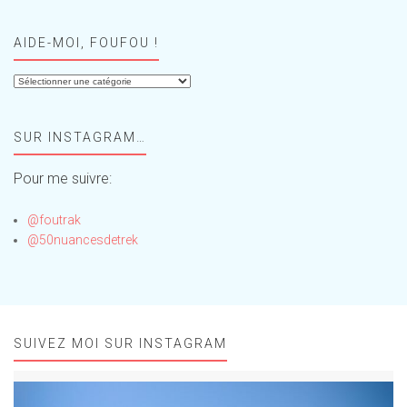
AIDE-MOI, FOUFOU !
Aide-
moi,
Foufou
SUR INSTAGRAM…
!
Pour me suivre:
@foutrak
@50nuancesdetrek
SUIVEZ MOI SUR INSTAGRAM