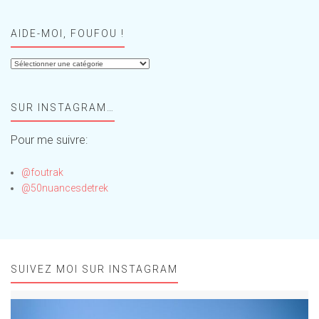
AIDE-MOI, FOUFOU !
Aide-
moi,
Foufou
SUR INSTAGRAM…
!
Pour me suivre:
@foutrak
@50nuancesdetrek
SUIVEZ MOI SUR INSTAGRAM