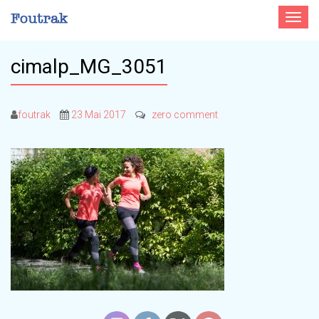
Toggle
navigat
cimalp_MG_3051
foutrak
23 Mai 2017
zero comment