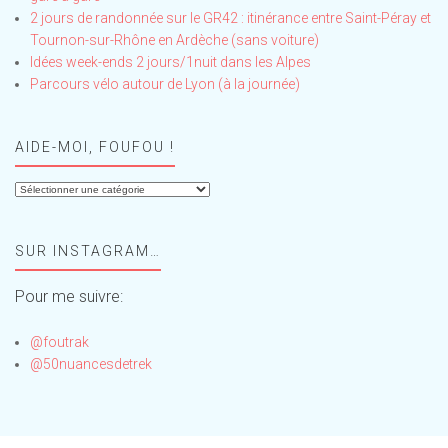
2 jours de randonnée sur le GR42 : itinérance entre Saint-Péray et
Tournon-sur-Rhône en Ardèche (sans voiture)
Idées week-ends 2 jours/1nuit dans les Alpes
Parcours vélo autour de Lyon (à la journée)
AIDE-MOI, FOUFOU !
Aide-
moi,
Foufou
SUR INSTAGRAM…
!
Pour me suivre:
@foutrak
@50nuancesdetrek