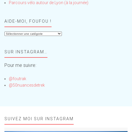
Parcours vélo autour de Lyon (à la journée)
AIDE-MOI, FOUFOU !
Aide-
moi,
Foufou
SUR INSTAGRAM…
!
Pour me suivre:
@foutrak
@50nuancesdetrek
SUIVEZ MOI SUR INSTAGRAM