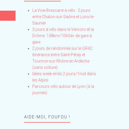
La Voie Bressane à vélo : 2 jours
entre Chalon-sur-Saône et Lons-le-
Saunier
3 jours à vélo dans le Vercors et la
Drôme: 138km/1060d+ de gare à
gare
2 jours de randonnée sur le GR42 :
itinérance entre Saint-Péray et
Tournon-sur-Rhône en Ardèche
(sans voiture)
Idées week-ends 2 jours/1nuit dans
les Alpes
Parcours vélo autour de Lyon (à la
journée)
AIDE-MOI, FOUFOU !