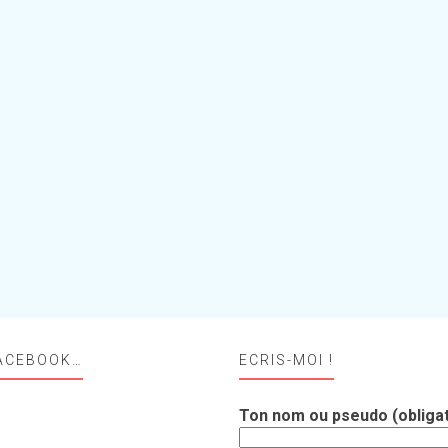
ACEBOOK…
ECRIS-MOI !
Ton nom ou pseudo (obligat