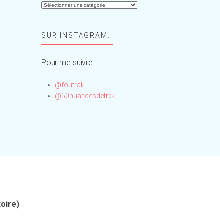
Aide-
moi,
Foufou
SUR INSTAGRAM…
!
Pour me suivre:
@foutrak
@50nuancesdetrek
oire)