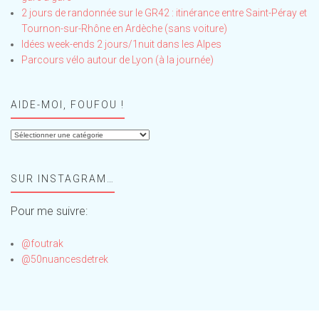
2 jours de randonnée sur le GR42 : itinérance entre Saint-Péray et
Tournon-sur-Rhône en Ardèche (sans voiture)
Idées week-ends 2 jours/1nuit dans les Alpes
Parcours vélo autour de Lyon (à la journée)
AIDE-MOI, FOUFOU !
Aide-
moi,
Foufou
SUR INSTAGRAM…
!
Pour me suivre:
@foutrak
@50nuancesdetrek