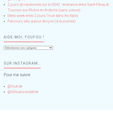
2 jours de randonnée sur le GR42 : itinérance entre Saint-Péray et
Tournon-sur-Rhône en Ardèche (sans voiture)
Idées week-ends 2 jours/1nuit dans les Alpes
Parcours vélo autour de Lyon (à la journée)
AIDE-MOI, FOUFOU !
Aide-
moi,
Foufou
SUR INSTAGRAM…
!
Pour me suivre:
@foutrak
@50nuancesdetrek