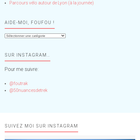
Parcours vélo autour de Lyon (à la journée)
AIDE-MOI, FOUFOU !
Aide-
moi,
Foufou
SUR INSTAGRAM…
!
Pour me suivre:
@foutrak
@50nuancesdetrek
SUIVEZ MOI SUR INSTAGRAM