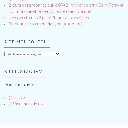
2 jours de randonnée sur le GR42 : itinérance entre Saint-Péray et
Tournon-sur-Rhône en Ardèche (sans voiture)
Idées week-ends 2 jours/1nuit dans les Alpes
Parcours vélo autour de Lyon (à la journée)
AIDE-MOI, FOUFOU !
Aide-
moi,
Foufou
SUR INSTAGRAM…
!
Pour me suivre:
@foutrak
@50nuancesdetrek