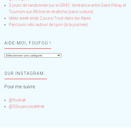
2 jours de randonnée sur le GR42 : itinérance entre Saint-Péray et
Tournon-sur-Rhône en Ardèche (sans voiture)
Idées week-ends 2 jours/1nuit dans les Alpes
Parcours vélo autour de Lyon (à la journée)
AIDE-MOI, FOUFOU !
Aide-
moi,
Foufou
SUR INSTAGRAM…
!
Pour me suivre:
@foutrak
@50nuancesdetrek