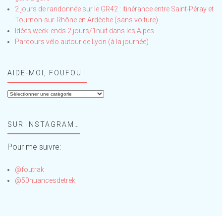
2 jours de randonnée sur le GR42 : itinérance entre Saint-Péray et
Tournon-sur-Rhône en Ardèche (sans voiture)
Idées week-ends 2 jours/1nuit dans les Alpes
Parcours vélo autour de Lyon (à la journée)
AIDE-MOI, FOUFOU !
Aide-
moi,
Foufou
SUR INSTAGRAM…
!
Pour me suivre:
@foutrak
@50nuancesdetrek