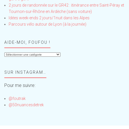
2 jours de randonnée sur le GR42 : itinérance entre Saint-Péray et
Tournon-sur-Rhône en Ardèche (sans voiture)
Idées week-ends 2 jours/1nuit dans les Alpes
Parcours vélo autour de Lyon (à la journée)
AIDE-MOI, FOUFOU !
Aide-
moi,
Foufou
SUR INSTAGRAM…
!
Pour me suivre:
@foutrak
@50nuancesdetrek