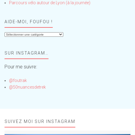
Parcours vélo autour de Lyon (à la journée)
AIDE-MOI, FOUFOU !
Aide-
moi,
Foufou
SUR INSTAGRAM…
!
Pour me suivre:
@foutrak
@50nuancesdetrek
SUIVEZ MOI SUR INSTAGRAM