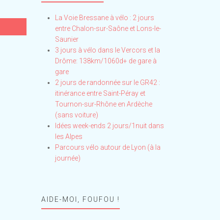
La Voie Bressane à vélo : 2 jours
entre Chalon-sur-Saône et Lons-le-
Saunier
3 jours à vélo dans le Vercors et la
Drôme: 138km/1060d+ de gare à
gare
2 jours de randonnée sur le GR42 :
itinérance entre Saint-Péray et
Tournon-sur-Rhône en Ardèche
(sans voiture)
Idées week-ends 2 jours/1nuit dans
les Alpes
Parcours vélo autour de Lyon (à la
journée)
AIDE-MOI, FOUFOU !