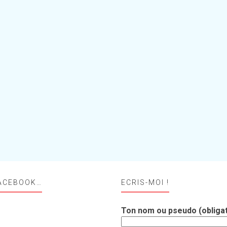
ACEBOOK…
ECRIS-MOI !
Ton nom ou pseudo (obligat