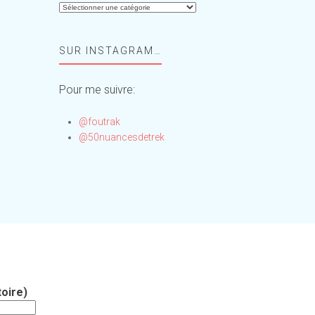
Aide-
moi,
Foufou
SUR INSTAGRAM…
!
Pour me suivre:
@foutrak
@50nuancesdetrek
oire)