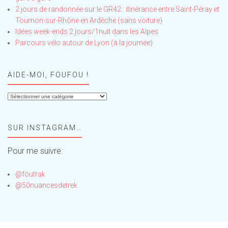
2 jours de randonnée sur le GR42 : itinérance entre Saint-Péray et
Tournon-sur-Rhône en Ardèche (sans voiture)
Idées week-ends 2 jours/1nuit dans les Alpes
Parcours vélo autour de Lyon (à la journée)
AIDE-MOI, FOUFOU !
Aide-
moi,
Foufou
SUR INSTAGRAM…
!
Pour me suivre:
@foutrak
@50nuancesdetrek