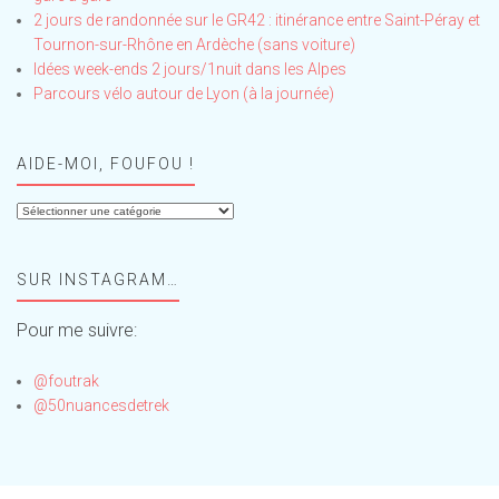
2 jours de randonnée sur le GR42 : itinérance entre Saint-Péray et
Tournon-sur-Rhône en Ardèche (sans voiture)
Idées week-ends 2 jours/1nuit dans les Alpes
Parcours vélo autour de Lyon (à la journée)
AIDE-MOI, FOUFOU !
Aide-
moi,
Foufou
SUR INSTAGRAM…
!
Pour me suivre:
@foutrak
@50nuancesdetrek