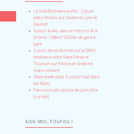
La Voie Bressane à vélo : 2 jours
entre Chalon-sur-Saône et Lons-le-
Saunier
3 jours à vélo dans le Vercors et la
Drôme: 138km/1060d+ de gare à
gare
2 jours de randonnée sur le GR42 :
itinérance entre Saint-Péray et
Tournon-sur-Rhône en Ardèche
(sans voiture)
Idées week-ends 2 jours/1nuit dans
les Alpes
Parcours vélo autour de Lyon (à la
journée)
AIDE-MOI, FOUFOU !