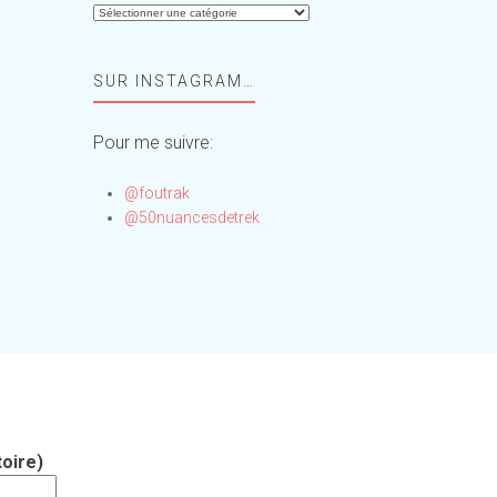
Aide-
moi,
Foufou
SUR INSTAGRAM…
!
Pour me suivre:
@foutrak
@50nuancesdetrek
oire)