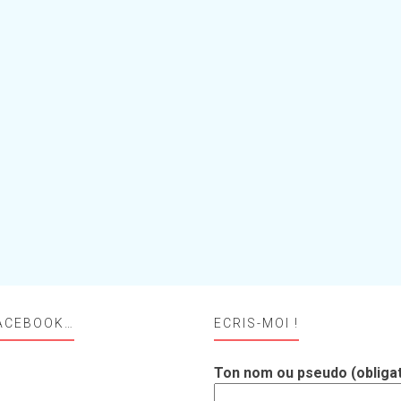
ACEBOOK…
ECRIS-MOI !
Ton nom ou pseudo (obligat