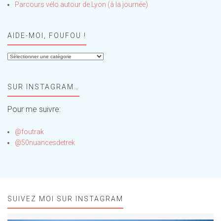
Parcours vélo autour de Lyon (à la journée)
AIDE-MOI, FOUFOU !
Aide-
moi,
Foufou
SUR INSTAGRAM…
!
Pour me suivre:
@foutrak
@50nuancesdetrek
SUIVEZ MOI SUR INSTAGRAM