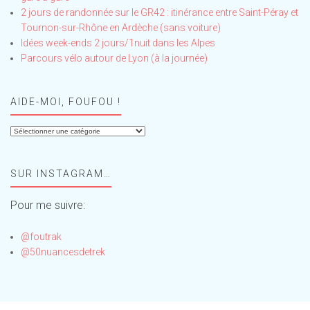
2 jours de randonnée sur le GR42 : itinérance entre Saint-Péray et
Tournon-sur-Rhône en Ardèche (sans voiture)
Idées week-ends 2 jours/1nuit dans les Alpes
Parcours vélo autour de Lyon (à la journée)
AIDE-MOI, FOUFOU !
Aide-
moi,
Foufou
SUR INSTAGRAM…
!
Pour me suivre:
@foutrak
@50nuancesdetrek