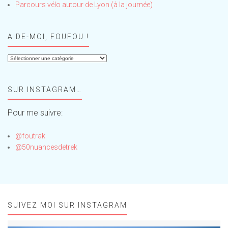
Parcours vélo autour de Lyon (à la journée)
AIDE-MOI, FOUFOU !
Aide-
moi,
Foufou
SUR INSTAGRAM…
!
Pour me suivre:
@foutrak
@50nuancesdetrek
SUIVEZ MOI SUR INSTAGRAM